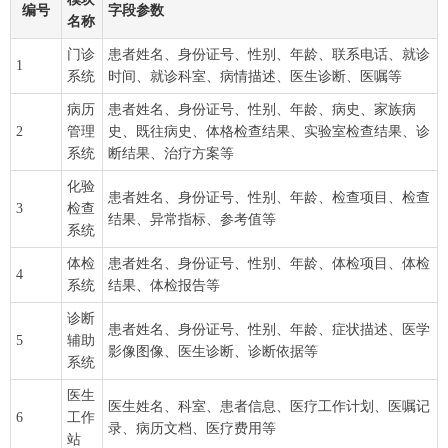
编号
字段参数
名称
门诊
患者姓名、身份证号、性别、年龄、联系电话、就诊
1
系统
时间、就诊科室、病情描述、医生诊断、医嘱等
病历
患者姓名、身份证号、性别、年龄、病史、家族病
2
管理
史、既往病史、体格检查结果、实验室检查结果、诊
系统
断结果、治疗方案等
化验
患者姓名、身份证号、性别、年龄、检查项目、检查
3
检查
结果、异常指标、参考值等
系统
体检
患者姓名、身份证号、性别、年龄、体检项目、体检
4
系统
结果、体检报告等
诊断
患者姓名、身份证号、性别、年龄、症状描述、医学
5
辅助
影像图像、医生诊断、诊断依据等
系统
医生
医生姓名、科室、患者信息、医疗工作计划、医嘱记
6
工作
录、病历文档、医疗费用等
站